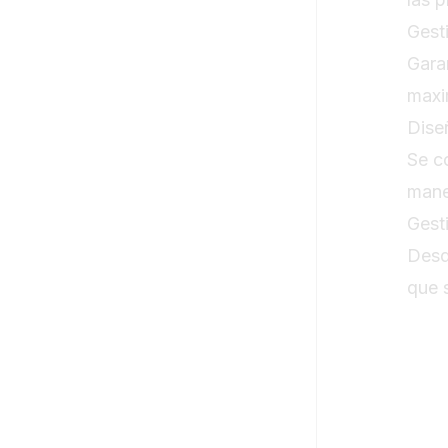
Gest
Gara
maxi
Dise
Se c
mane
Gest
Desd
que 