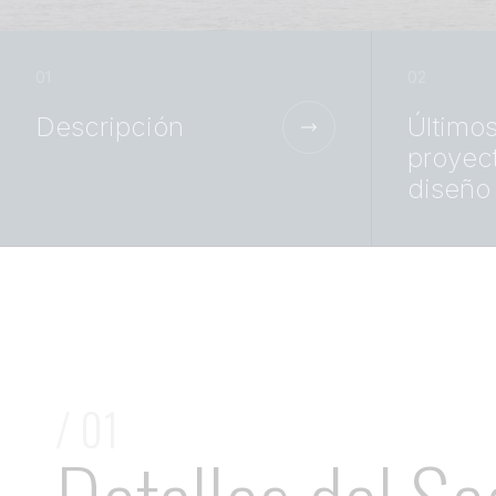
Descripción
Último
proyec
diseño
/ 01