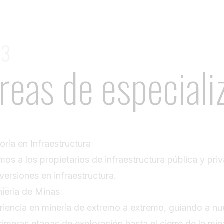
03
reas de especiali
oría en Infraestructura
mos a los propietarios de infraestructura pública y pr
versiones en infraestructura.
niería de Minas
riencia en minería de extremo a extremo, guiando a nu
rimeras etapas de exploración hasta el cierre de la min