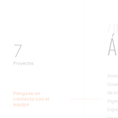
/ 
Á
7
Proyectos
Ases
Guia
de in
Póngase en
contacto con el
Inge
equipo
Expe
las p