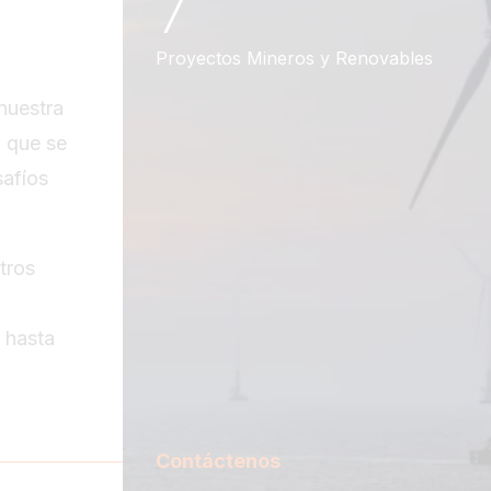
7
Proyectos Mineros y Renovables
nuestra
a que se
safíos
tros
 hasta
Contáctenos