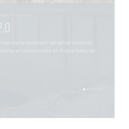
vables
Proyectos
2.0
Campa
importante expansión del actual proyecto
Snowy 2.0 e
mente en construcción en Nueva Gales del
aumentar l
detalles de