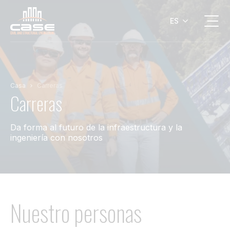
ES
Servicios
Diseño
Aeropuerto
Capacidades generales
Grupo CASE
Por qué trabajar con nosotros
Personal de Construcción
Sectores
Puente
Construcción Digital
Nuestra historia
Nuestros beneficios
Casa
Carreras
Carreras
Asesoramiento Comercial
Edificio
Nuestras Capacidades
Medios informativos
Roles abiertos
Tráfico y Transporte
Marina
Contáctenos
Da forma al futuro de la infraestructura y la
ingeniería con nosotros
Construcción Digital
Minería y renovables
Carril
Nuestro
personas
Camino