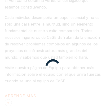
sirven como columna vertebral del legado que
estamos construyendo.
Cada individuo desempeña un papel esencial y no es
sólo una cara entre la multitud, sino un elemento
fundamental de nuestro éxito compartido. Todos
nuestros ingenieros de CaSE disfrutan de la emoción
de resolver problemas complejos en algunos de los
proyectos de infraestructura más grandes del
mundo, y sabemos que usted también lo hará.
Visite nuestra página de Equipo para obtener más
información sobre el equipo con el que unirá fuerzas
cuando se una al equipo de CaSE.
APRENDE MÁS