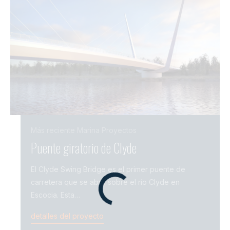
Más reciente
Marina
Proyectos
Puente giratorio de Clyde
Unid
El Clyde Swing Bridge es el primer puente de
Kings
carretera que se abre sobre el río Clyde en
princ
Escocia. Esta…
Aerop
Brisb
detalles del proyecto
detal