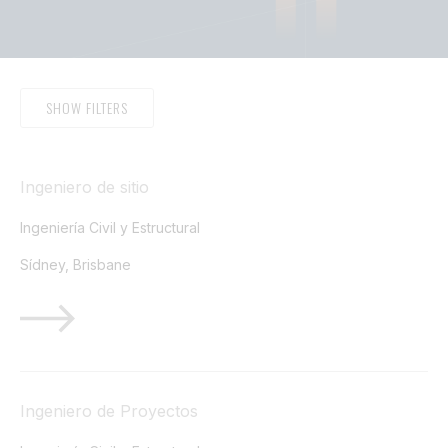
Título profesional
Búsqueda de trabajo
Ingeniero de sitio
Buscar contenido
Ingeniería Civil y Estructural
Categoría de Trabajo
Sídney, Brisbane
Categoría de Trabajo
Seleccionar contenido
Ubicación
locación de trabajo
Seleccionar contenido
Ingeniero de Proyectos
CLARO