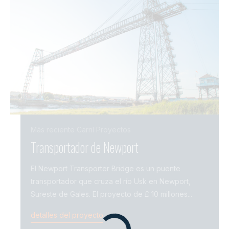
Más reciente
Carril
Proyectos
Transportador de Newport
Puen
El Newport Transporter Bridge es un puente
El For
transportador que cruza el río Usk en Newport,
que cr
Sureste de Gales. El proyecto de £ 10 millones...
centr
detalles del proyecto
detal