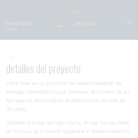
Túnel
Ver todo
Personal de
Servicios
Caso
/ 01
detalles del proyecto
Coire Glas es un proyecto de almacenamiento de
energía hidroeléctrica por bombeo, el primero de su
tipo que se desarrolla en el Reino Unido en más de
40 años.
Ubicado a orillas del lago Lochy, en las Tierras Altas
de Escocia, el proyecto duplicará el almacenamiento