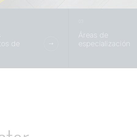
s
Áreas de
tos de
especialización