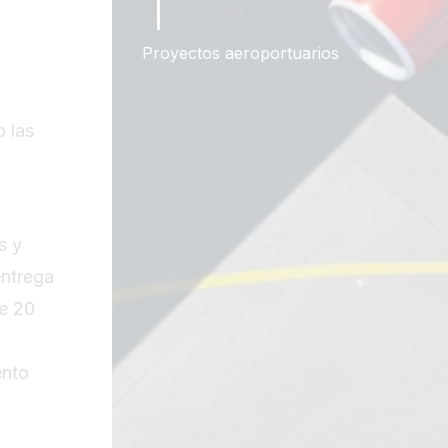
1
Proyectos aeroportuarios
 las
s y
entrega
de 20
.
ento