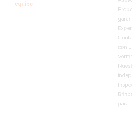
equipo
Propo
garan
Exper
Conta
con u
Verif
Nuest
indep
Inspe
Brind
para 