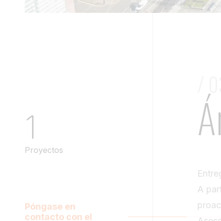
/ 0
Á
1
Proyectos
Entre
A par
proac
Póngase en
contacto con el
Aseso