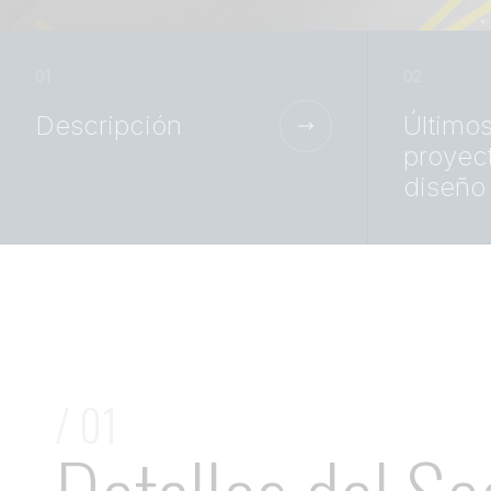
Descripción
Último
proyec
diseño
/ 01