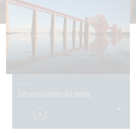
Galería
Estructura icónica del puente.
El p