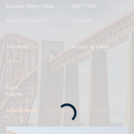
Escocia, Reino Unido
GBP 1-15M
Estado del proyecto
Contratista
Terminado
Acceso al tramo
Sector
Carril
Puente
Contáctenos