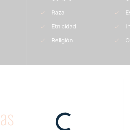
Raza
E
Etnicidad
I
Religión
O
vas