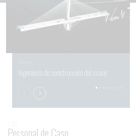
Galería
Ingeniería de construcción del cruce
Trav
/ 03
Personal de Caso