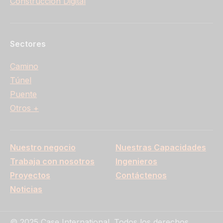
Construcción Digital
Sectores
Camino
Túnel
Puente
Otros +
Nuestro negocio
Nuestras Capacidades
Trabaja con nosotros
Ingenieros
Proyectos
Contáctenos
Noticias
© 2025 Case International. Todos los derechos