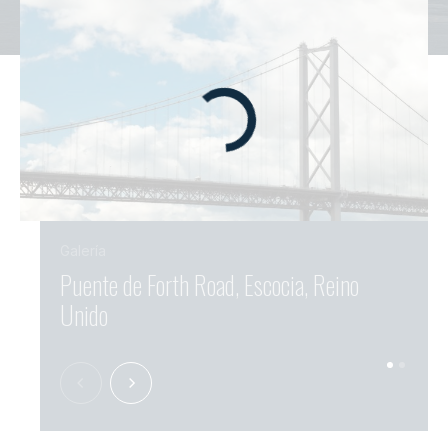
Galería
Puente de Forth Road, Escocia, Reino
El p
Unido