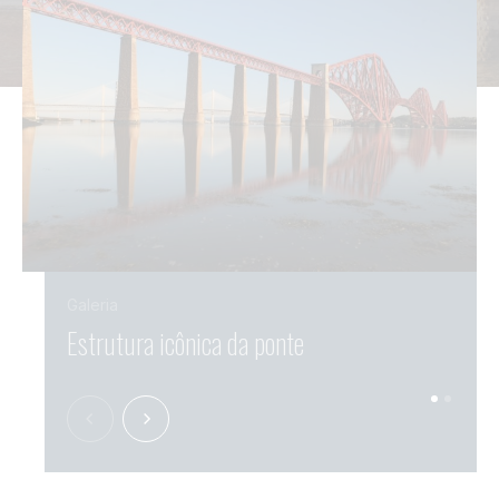
Galeria
Estrutura icônica da ponte
A po