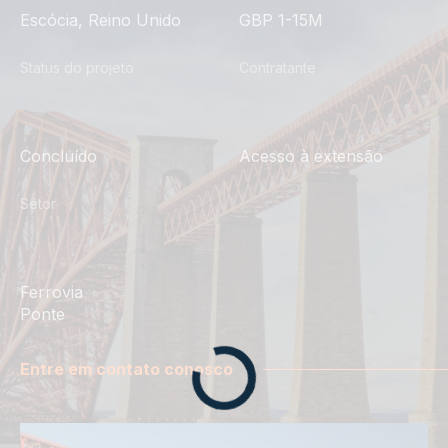
Escócia, Reino Unido
GBP 1-15M
Status do projeto
Contratante
Concluído
Acesso à extensão
Setor
Ferrovia
Ponte
Entre em contato conosco