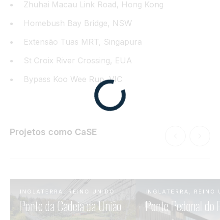
Zhuhai Macau Link Road, Hong Kong
Homebush Bay Bridge, NSW
Extensão Tuas MRT, Singapura
St Croix River Crossing, EUA
Bypass Koo Wee Rup, VIC
Projetos como CaSE
INGLATERRA, REINO UNIDO
INGLATERRA, REINO 
Ponte da Cadeia da União
Ponte Pedonal do 