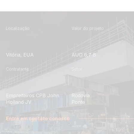
Localização
Valor do projeto
Vitória, EUA
AUD 6,7 B
Contratante
Setor
Empreiteiros CPB John
Rodovia
Holland JV
Ponte
Entre em contato conosco