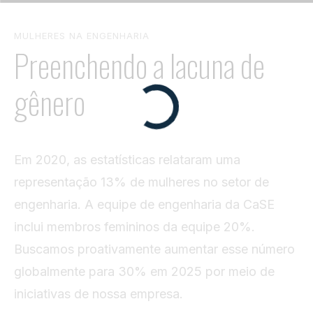
MULHERES NA ENGENHARIA
Preenchendo a lacuna de
gênero
Em 2020, as estatísticas relataram uma
representação 13% de mulheres no setor de
engenharia. A equipe de engenharia da CaSE
inclui membros femininos da equipe 20%.
Buscamos proativamente aumentar esse número
globalmente para 30% em 2025 por meio de
iniciativas de nossa empresa.