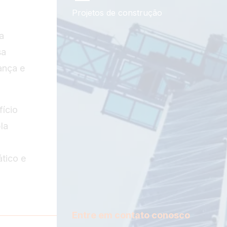
Projetos de construção
a
sa
ança e
fício
la
tico e
Entre em contato conosco