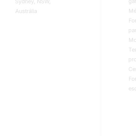
ga
Sydney, NSW,
Mé
Austrália
Fo
pa
Mo
Te
pr
Ce
Fo
es