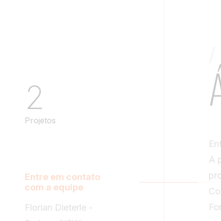
/
2
Projetos
En
A 
pr
Entre em contato
com a equipe
Co
Fo
Florian Dieterle
-