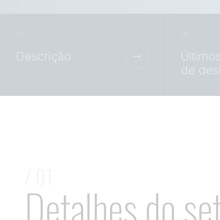
Descrição
Últimos
de des
/ 01
Detalhes do se