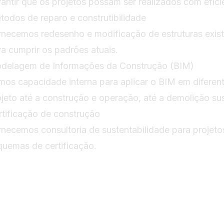
rantir que os projetos possam ser realizados com efici
todos de reparo e construtibilidade
rnecemos redesenho e modificação de estruturas exist
ra cumprir os padrões atuais.
delagem de Informações da Construção (BIM)
mos capacidade interna para aplicar o BIM em diferent
ojeto até a construção e operação, até a demolição sus
rtificação de construção
rnecemos consultoria de sustentabilidade para projet
quemas de certificação.