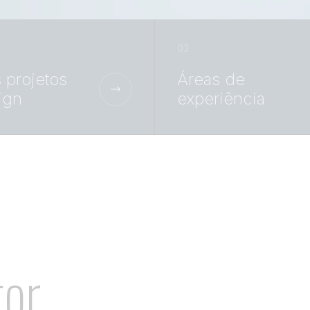
 projetos
Áreas de
ign
experiência
tor