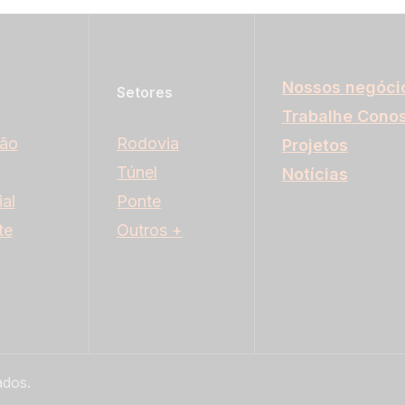
Nossos negóci
Setores
Trabalhe Cono
ção
Rodovia
Projetos
Túnel
Notícias
al
Ponte
te
Outros +
ados.