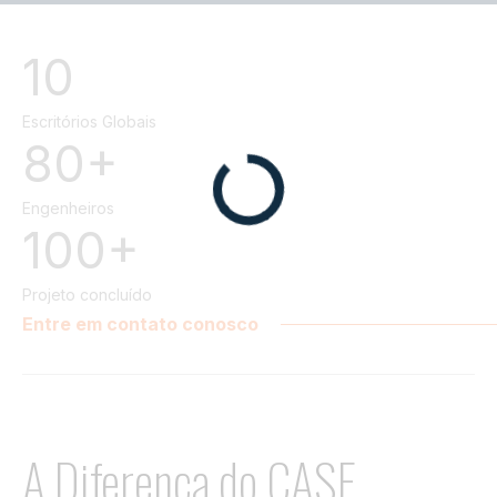
10
Escritórios Globais
80+
Engenheiros
100+
Projeto concluído
Entre em contato conosco
A Diferença do CASE