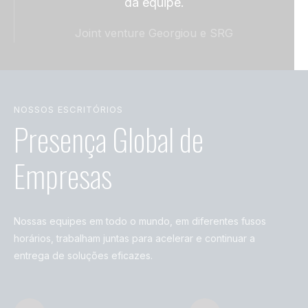
da equipe.
prof
fác
Joint venture Georgiou e SRG
s
NOSSOS ESCRITÓRIOS
Presença Global de
Empresas
Nossas equipes em todo o mundo, em diferentes fusos
horários, trabalham juntas para acelerar e continuar a
entrega de soluções eficazes.