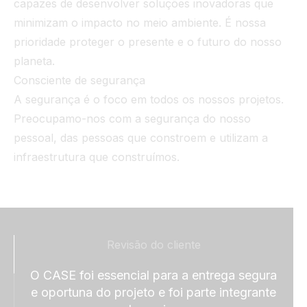
capazes de desenvolver soluções inovadoras que
minimizam o impacto no meio ambiente. É nossa
prioridade proteger o presente e o futuro do nosso
planeta.
Consciente de segurança
A segurança é o foco em todos os nossos projetos.
Preocupamo-nos com a segurança do nosso
pessoal, das pessoas que constroem e utilizam a
infraestrutura que construímos.
Revisão do cliente
O CASE foi essencial para a entrega segura
Se
e oportuna do projeto e foi parte integrante