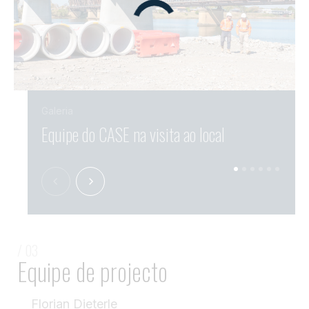
Galeria
Equipe do CASE na visita ao local
Vist
/ 03
Equipe de projecto
Florian Dieterle