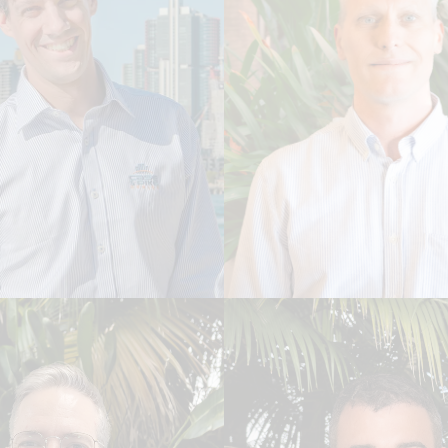
Ben McLean
an Dieterle
GERENTE GERAL - CA
R TÉCNICO
TRAFFIC
afia
Leia Biografia