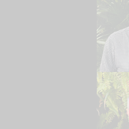
Josh
GERENT
Leia Biogr