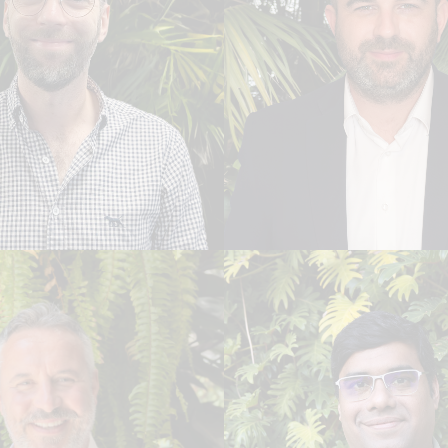
Mark Keane
ua Bunn
GERENTE GERAL – IRL
E DE TRÁFEGO
LÍDER DO TÚNEL | IR
afia
Leia Biografia