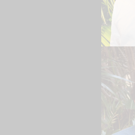
Dean
GERENTE
Leia Biogr
Nabe