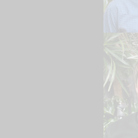
ENGENH
SÊNIOR
Leia Biogr
Cleme
ENGENHE