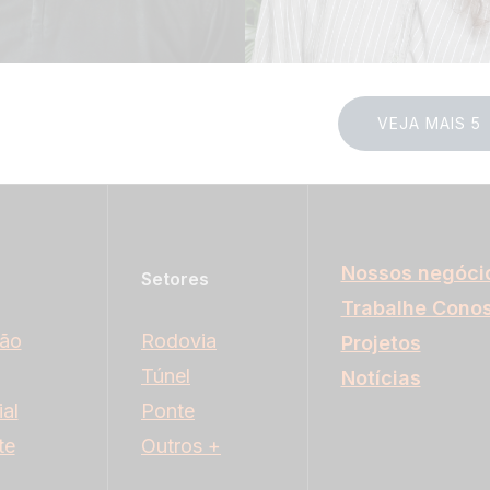
afia
Leia Biografia
VEJA MAIS 5
Nossos negóci
Setores
Trabalhe Cono
ção
Rodovia
Projetos
Túnel
Notícias
al
Ponte
te
Outros +