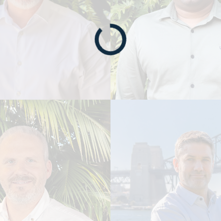
Anil Jose
 McQue
CHEFE DE ENGENHARI
(A) DE ESTRATÉGIA E
ESTRUTURAL - ORIEN
ENTO - HEMISFÉRIO
MÉDIO | ENGENHEIRO
ESTRUTURAL PRINCIP
afia
Leia Biografia