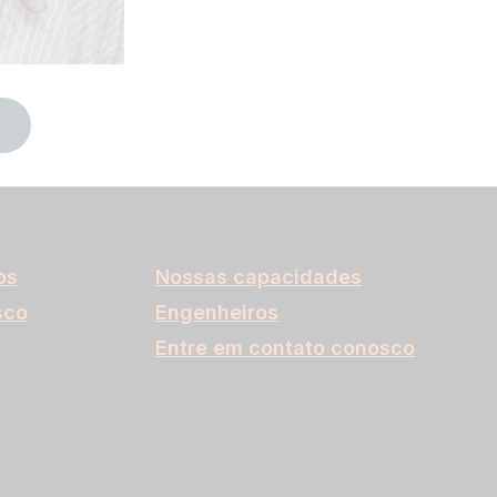
os
Nossas capacidades
sco
Engenheiros
Entre em contato conosco