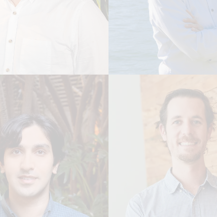
 Reid
Florian Wagn
 DIGITAL
GESTOR DE PROJETO
afia
Leia Biografia
el Hasan
Joakim Duplei