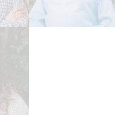
AL E
 BRASIL
CONSULTOR SÊNIOR
Leia Biografia
ÃO
 SA