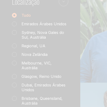
Localização
Localização da equipe
Tudo
Emirados Árabes Unidos
Sydney, Nova Gales do
Sul, Austrália
Regional, UA
Colin
Nova Zelândia
DIRETO
Melbourne, VIC,
Austrália
Leia Biogr
Glasgow, Reino Unido
Dubai, Emirados Árabes
Unidos
Brisbane, Queensland,
Austrália