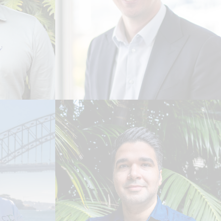
Matthew Kehoe
A
TE
GERENTE GERAL -
AL
CONSTRUÇÃO DIGITAL
Leia Biografia