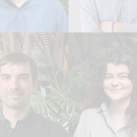
EIRO DE PROJETO
ENGENHEIRO PRINCIP
GERENTE REGIONAL -
afia
Leia Biografia
Alex Currie
nt Cazi
LÍDER DE CONSTRUÇ
IRO BIM SÊNIOR
DIGITAL | NSW, VIC E