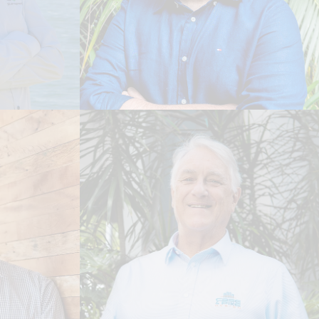
Mohsen Omidi
er
ENGENHEIRO DE PROJETO
ASSOCIADO
Leia Biografia
x
Barry Pike