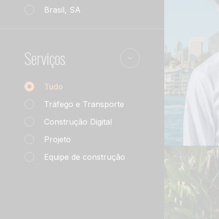
Brasil, SA
Serviços
Flori
Serviços de equipe
Tudo
Tráfego e Transporte
DIRETO
Construção Digital
Leia Biogr
Projeto
Equipe de construção