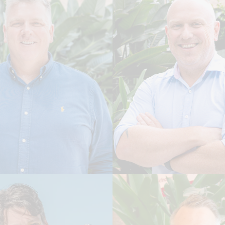
 Calder
Daniel Taylor
R GERAL DO GRUPO
DIRETOR-GERAL - CA
afia
Leia Biografia