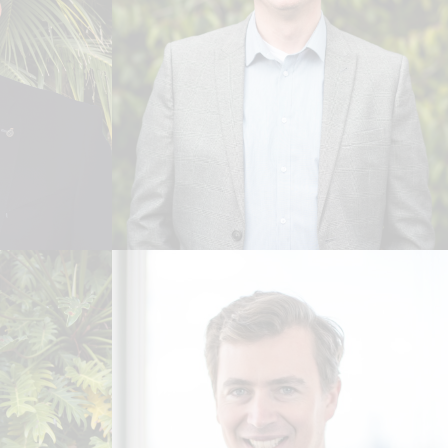
Colin Henderson
ANDA /
DIRETOR EXECUTIVO - REINO
LANDA
UNIDO
Leia Biografia