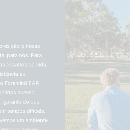
ores são o nosso
al para nós. Para
s desafios da vida,
stência ao
 o Foremind EAP.
onários acesso
l, garantindo que
em tempos difíceis.
movemos um ambiente
tamos os nossos