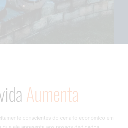
 vida
Aumenta
itamente conscientes do cenário económico em
s que ele apresenta aos nossos dedicados