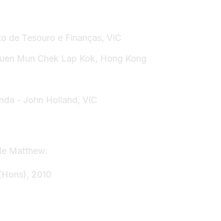
to de Tesouro e Finanças, VIC
Tuen Mun Chek Lap Kok, Hong Kong
rnda - John Holland, VIC
 de Matthew:
(Hons), 2010