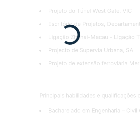
Projeto do Túnel West Gate, VIC
Escritório de Projetos, Departamen
Ligação Zhuhai-Macau - Ligação 
Projecto de Supervia Urbana, SA
Projeto de extensão ferroviária Me
Principais habilidades e qualificações
Bacharelado em Engenharia – Civil 