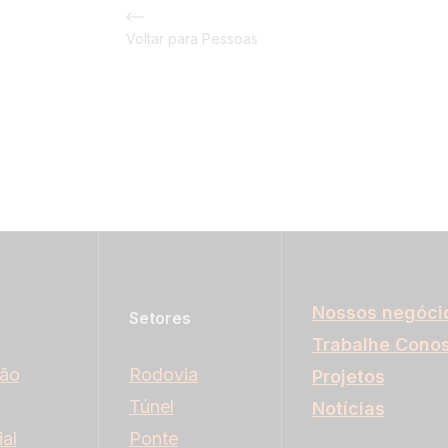
Voltar para Pessoas
Nossos negóci
Setores
Trabalhe Cono
ção
Rodovia
Projetos
Túnel
Notícias
al
Ponte