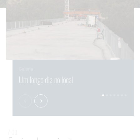
Galeria
Um longo dia no local
Conc
/ 03