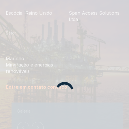
Escócia, Reino Unido
Span Access Solutions
Ltda
Setor
Marinho
Mineração e energias
renováveis
Entre em contato conosco
Galeria